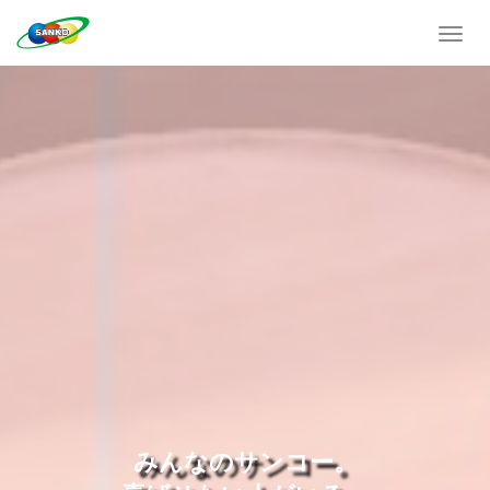
T
o
g
g
l
e
n
a
v
i
g
a
t
i
o
n
みんなのサンコー。