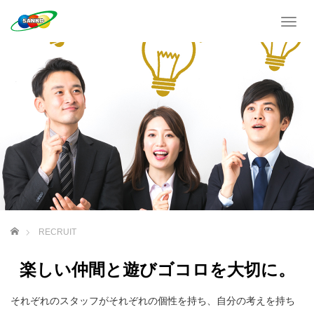
T
o
g
g
l
e
n
a
v
i
g
a
t
i
o
ホーム
RECRUIT
n
楽しい仲間と遊びゴコロを大切に。
それぞれのスタッフがそれぞれの個性を持ち、自分の考えを持ち