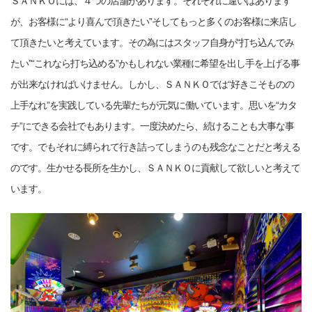
ＳＡＮＫＯには、４つの店舗があります。それぞれに違いはあります
が、お客様に“より喜んで頂きたい”そしてもっと多くのお客様に来店し
て頂きたいと考えています。その為にはスタッフ自身が“打ち込んでみ
たい”“これなら打ち込める”かもしれない業種に希望を出し手を上げる事
が出来なければいけません。しかし、ＳＡＮＫＯでは“好きこそものの
上手なれ”を実践している先輩たちが元気に働いています。思いを“カタ
チ”にできる会社でもあります。一度決めたら、続けることも大事な事
です。でもそれに縛られて行き詰ってしまうのも残念なことだと考える
のです。生かせる長所を生かし、ＳＡＮＫＯに貢献して欲しいと考えて
います。