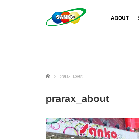
ABOUT
ホーム
prarax_about
prarax_about