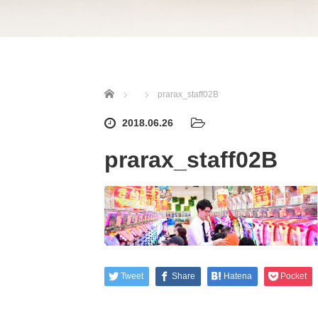
ホーム
prarax_staff02B
2018.06.26
prarax_staff02B
Tweet
Share
Hatena
Pocket