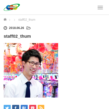
T
o
g
ホーム
staff02_thum
g
l
2018.06.26
e
staff02_thum
n
a
v
i
g
a
t
i
o
n