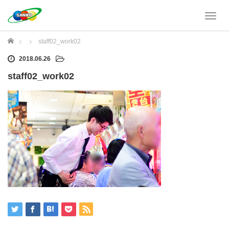
T
o
g
ホーム
staff02_work02
g
l
2018.06.26
e
staff02_work02
n
a
v
i
g
a
t
i
o
n