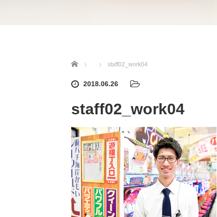
ホーム
staff02_work04
2018.06.26
staff02_work04