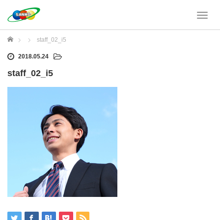
T
o
g
ホーム
staff_02_i5
g
l
2018.05.24
e
staff_02_i5
n
a
v
i
g
a
t
i
o
n