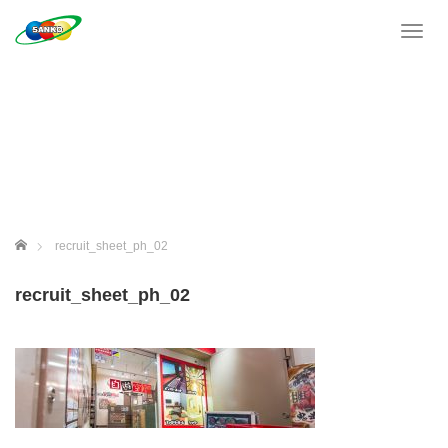
T
o
g
g
l
e
n
a
v
i
g
ホーム
recruit_sheet_ph_02
a
t
recruit_sheet_ph_02
i
o
n