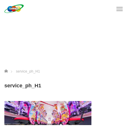
T
o
g
g
l
e
n
a
v
i
g
ホーム
service_ph_H1
a
t
service_ph_H1
i
o
n