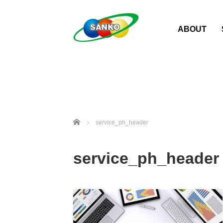
ABOUT
ホーム
service_ph_header
service_ph_header