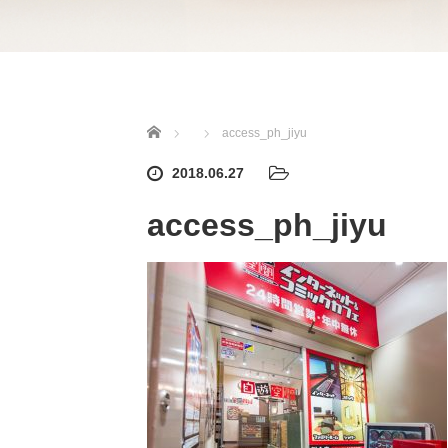
ホーム
access_ph_jiyu
2018.06.27
access_ph_jiyu