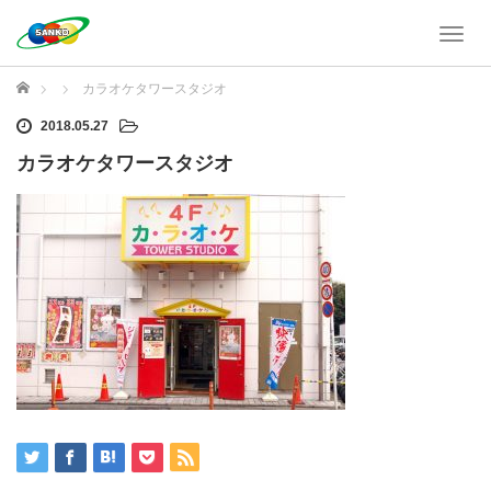
T
o
g
ホーム
カラオケタワースタジオ
g
l
2018.05.27
e
カラオケタワースタジオ
n
a
v
i
g
a
t
i
o
n