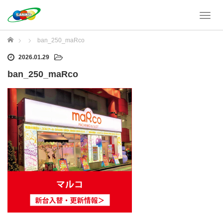
T
o
g
ホーム
ban_250_maRco
g
l
2026.01.29
e
ban_250_maRco
n
a
v
i
g
a
t
i
o
n