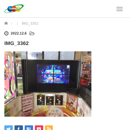
T
o
g
ホーム
IMG_3362
g
l
2022.12.6
e
IMG_3362
n
a
v
i
g
a
t
i
o
n