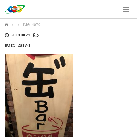
T
o
g
ホーム
IMG_4070
g
l
2018.08.21
e
IMG_4070
n
a
v
i
g
a
t
i
o
n