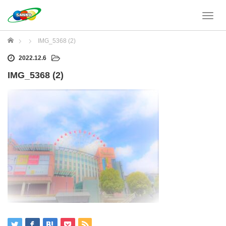
T
o
g
ホーム
IMG_5368 (2)
g
l
2022.12.6
e
IMG_5368 (2)
n
a
v
i
g
a
t
i
o
n