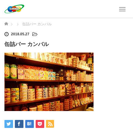
T
o
g
ホーム
缶詰バー カンバル
g
l
2018.05.27
e
缶詰バー カンバル
n
a
v
i
g
a
t
i
o
n