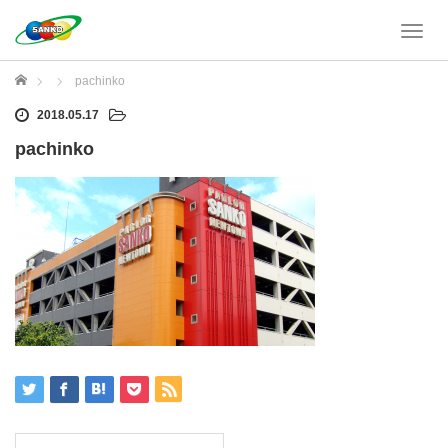
T
o
g
ホーム
pachinko
g
l
2018.05.17
e
pachinko
n
a
v
i
g
a
t
i
o
n