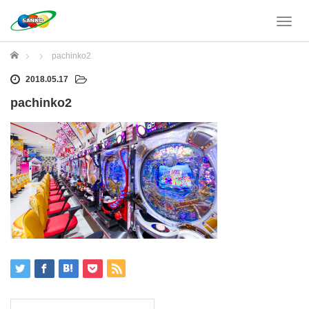
T
o
g
ホーム
pachinko2
g
l
2018.05.17
e
pachinko2
n
a
v
i
g
a
t
i
o
n