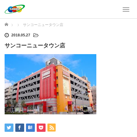
T
o
g
ホーム
サンコーニュータウン店
g
l
2018.05.27
e
サンコーニュータウン店
n
a
v
i
g
a
t
i
o
n