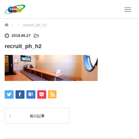
T
o
g
ホーム
recruit_ph_h2
g
l
2018.06.27
e
recruit_ph_h2
n
a
v
i
g
a
t
i
o
n
前の記事