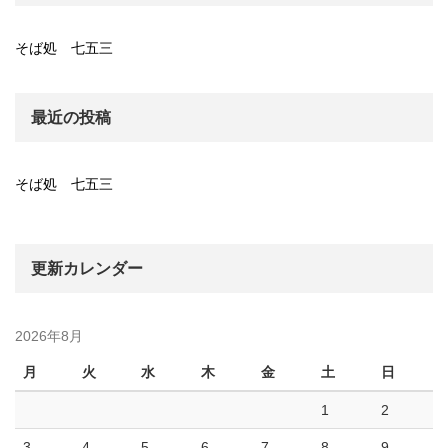
そば処 七五三
最近の投稿
そば処 七五三
更新カレンダー
2026年8月
月
火
水
木
金
土
日
1
2
3
4
5
6
7
8
9