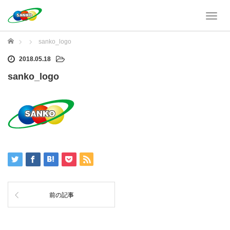
T
o
g
ホーム
sanko_logo
g
l
2018.05.18
e
sanko_logo
n
a
v
i
g
a
t
i
o
n
前の記事