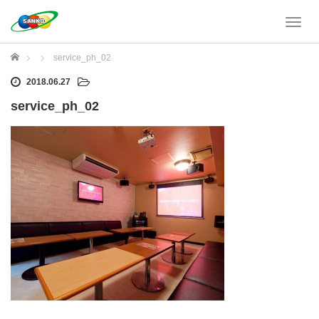
T
o
g
ホーム
service_ph_02
g
l
2018.06.27
e
service_ph_02
n
a
v
i
g
a
t
i
o
n