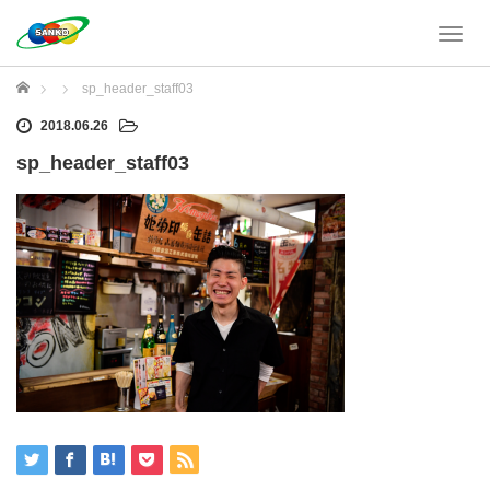
T
o
g
ホーム
sp_header_staff03
g
l
2018.06.26
e
sp_header_staff03
n
a
v
i
g
a
t
i
o
n