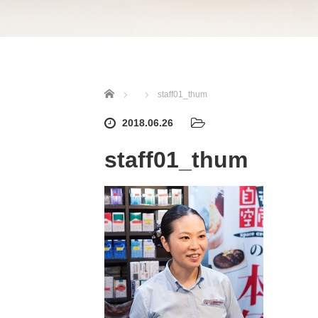
ホーム
staff01_thum
2018.06.26
staff01_thum