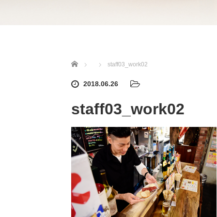
ホーム
staff03_work02
2018.06.26
staff03_work02