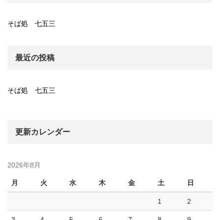
そば処 七五三
最近の投稿
そば処 七五三
更新カレンダー
2026年8月
月
火
水
木
金
土
日
1
2
3
4
5
6
7
8
9