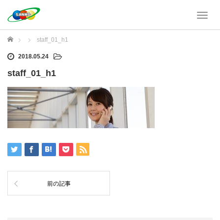
T
o
g
ホーム
staff_01_h1
g
l
2018.05.24
e
staff_01_h1
n
a
v
i
g
a
t
i
o
n
前の記事