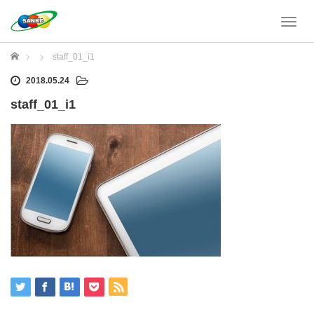
T
o
g
ホーム
staff_01_i1
g
l
2018.05.24
e
staff_01_i1
n
a
v
i
g
a
t
i
o
n