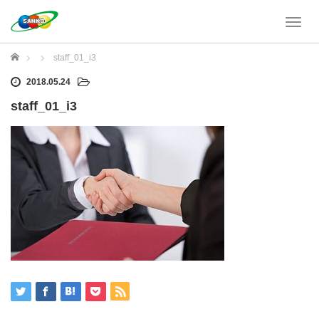
T
o
g
ホーム
staff_01_i3
g
l
2018.05.24
e
staff_01_i3
n
a
v
i
g
a
t
i
o
n