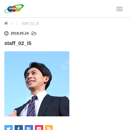
T
o
g
ホーム
staff_02_i5
g
l
2018.05.24
e
staff_02_i5
n
a
v
i
g
a
t
i
o
n