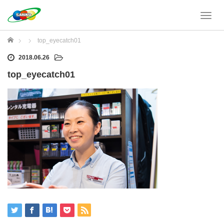
T
o
g
ホーム
top_eyecatch01
g
l
2018.06.26
e
top_eyecatch01
n
a
v
i
g
a
t
i
o
n