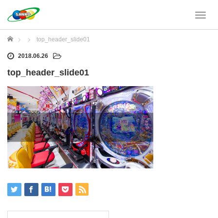
T
o
g
ホーム
top_header_slide01
g
l
2018.06.26
e
top_header_slide01
n
a
v
i
g
a
t
i
o
n