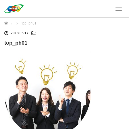
T
o
g
ホーム
top_ph01
g
l
2018.05.17
e
top_ph01
n
a
v
i
g
a
t
i
o
n